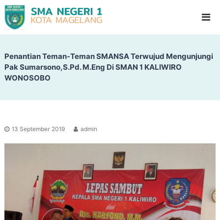
S
G
l
M
a
A
d
N
i
o
Penantian Teman-Teman SMANSA Terwujud Mengunjungi
e
o
Pak Sumarsono,S.Pd. M.Eng Di SMAN 1 KALIWIRO
g
l
WONOSOBO
e
H
i
r
g
i
h
1
S
c
M
13 September 2019
admin
h
a
o
g
o
l
e
l
a
n
g