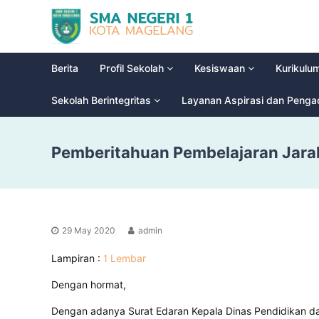
S
G
M
l
a
A
d
N
Berita
Profil Sekolah
Kesiswaan
Kurikulu
i
e
o
g
Sekolah Berintegritas
Layanan Aspirasi dan Peng
o
e
l
r
H
Pemberitahuan Pembelajaran Jarak
i
i
g
1
h
M
S
a
c
g
h
29 May 2020
admin
e
o
l
o
Lampiran :
1 Lembar
a
l
Dengan hormat,
n
g
Dengan adanya Surat Edaran Kepala Dinas Pendidikan 