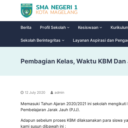
S
G
M
l
a
A
d
N
Berita
Profil Sekolah
Kesiswaan
Kurikulu
i
e
o
g
Sekolah Berintegritas
Layanan Aspirasi dan Peng
o
e
l
r
H
Pembagian Kelas, Waktu KBM Dan 
i
i
g
1
h
M
S
a
c
g
h
12 July 2020
admin
e
o
l
o
Memasuki Tahun Ajaran 2020/2021 ini sekolah mengikut
a
l
Pembelajaran Jarak Jauh (PJJ).
n
Adapun sebelum proses KBM dilaksanakan para siswa ya
g
kami susun dibawah ini :