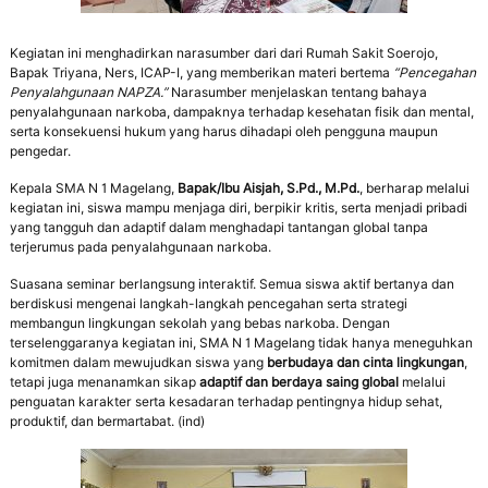
Kegiatan ini menghadirkan narasumber dari dari Rumah Sakit Soerojo,
Bapak Triyana, Ners, ICAP-I, yang memberikan materi bertema
“Pencegahan
Penyalahgunaan NAPZA.”
Narasumber menjelaskan tentang bahaya
penyalahgunaan narkoba, dampaknya terhadap kesehatan fisik dan mental,
serta konsekuensi hukum yang harus dihadapi oleh pengguna maupun
pengedar.
Kepala SMA N 1 Magelang,
Bapak/Ibu Aisjah, S.Pd., M.Pd.
, berharap melalui
kegiatan ini, siswa mampu menjaga diri, berpikir kritis, serta menjadi pribadi
yang tangguh dan adaptif dalam menghadapi tantangan global tanpa
terjerumus pada penyalahgunaan narkoba.
Suasana seminar berlangsung interaktif. Semua siswa aktif bertanya dan
berdiskusi mengenai langkah-langkah pencegahan serta strategi
membangun lingkungan sekolah yang bebas narkoba. Dengan
terselenggaranya kegiatan ini, SMA N 1 Magelang tidak hanya meneguhkan
komitmen dalam mewujudkan siswa yang
berbudaya dan cinta lingkungan
,
tetapi juga menanamkan sikap
adaptif dan berdaya saing global
melalui
penguatan karakter serta kesadaran terhadap pentingnya hidup sehat,
produktif, dan bermartabat. (ind)