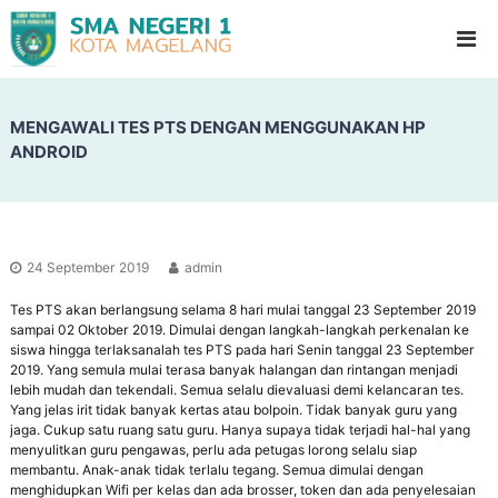
S
G
l
M
a
A
d
N
i
o
MENGAWALI TES PTS DENGAN MENGGUNAKAN HP
e
o
ANDROID
g
l
e
H
i
r
g
i
h
1
S
24 September 2019
admin
c
M
h
Tes PTS akan berlangsung selama 8 hari mulai tanggal 23 September 2019
a
o
sampai 02 Oktober 2019. Dimulai dengan langkah-langkah perkenalan ke
g
o
siswa hingga terlaksanalah tes PTS pada hari Senin tanggal 23 September
l
e
2019. Yang semula mulai terasa banyak halangan dan rintangan menjadi
lebih mudah dan tekendali. Semua selalu dievaluasi demi kelancaran tes.
l
Yang jelas irit tidak banyak kertas atau bolpoin. Tidak banyak guru yang
a
jaga. Cukup satu ruang satu guru. Hanya supaya tidak terjadi hal-hal yang
n
menyulitkan guru pengawas, perlu ada petugas lorong selalu siap
membantu. Anak-anak tidak terlalu tegang. Semua dimulai dengan
g
menghidupkan Wifi per kelas dan ada brosser, token dan ada penyelesaian