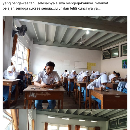
yang pengawas tahu selesainya siswa mengerjakannya. Selamat
belajar..semoga sukses semua…jujur dan teliti kuncinya ya…