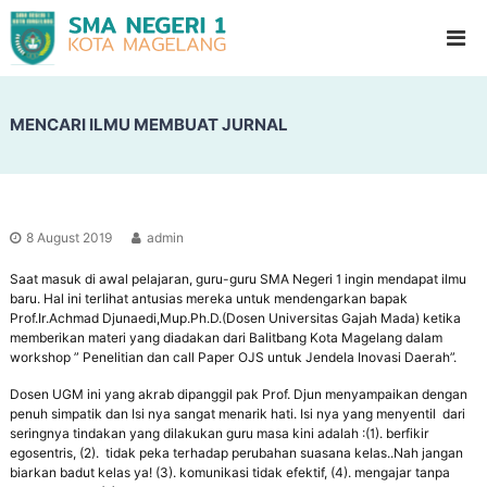
S
G
l
M
a
A
d
N
i
o
MENCARI ILMU MEMBUAT JURNAL
e
o
g
l
e
H
i
r
g
i
h
8 August 2019
admin
1
S
c
Saat masuk di awal pelajaran, guru-guru SMA Negeri 1 ingin mendapat ilmu
M
h
baru. Hal ini terlihat antusias mereka untuk mendengarkan bapak
a
o
Prof.Ir.Achmad Djunaedi,Mup.Ph.D.(Dosen Universitas Gajah Mada) ketika
g
o
memberikan materi yang diadakan dari Balitbang Kota Magelang dalam
l
workshop ” Penelitian dan call Paper OJS untuk Jendela Inovasi Daerah”.
e
l
Dosen UGM ini yang akrab dipanggil pak Prof. Djun menyampaikan dengan
a
penuh simpatik dan Isi nya sangat menarik hati. Isi nya yang menyentil dari
seringnya tindakan yang dilakukan guru masa kini adalah :(1). berfikir
n
egosentris, (2). tidak peka terhadap perubahan suasana kelas..Nah jangan
g
biarkan badut kelas ya! (3). komunikasi tidak efektif, (4). mengajar tanpa