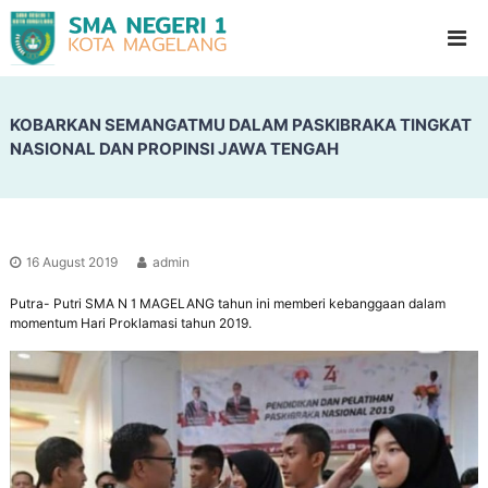
S
G
l
M
a
A
d
N
i
o
KOBARKAN SEMANGATMU DALAM PASKIBRAKA TINGKAT
e
o
NASIONAL DAN PROPINSI JAWA TENGAH
g
l
e
H
i
r
g
i
h
1
S
16 August 2019
admin
c
M
h
Putra- Putri SMA N 1 MAGELANG tahun ini memberi kebanggaan dalam
a
o
momentum Hari Proklamasi tahun 2019.
g
o
l
e
l
a
n
g