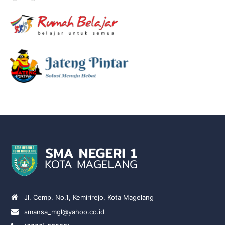
Jl. Cemp. No.1, Kemirirejo, Kota Magelang
smansa_mgl@yahoo.co.id