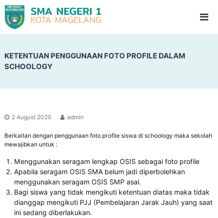
S
G
l
M
a
A
d
N
i
o
KETENTUAN PENGGUNAAN FOTO PROFILE DALAM
e
o
SCHOOLOGY
g
l
e
H
i
r
g
i
h
1
S
2 August 2020
admin
c
M
h
Berkaitan dengan penggunaan foto profile siswa di schoology maka sekolah
a
o
mewajibkan untuk :
g
o
l
e
Menggunakan seragam lengkap OSIS sebagai foto profile
Apabila seragam OSIS SMA belum jadi diperbolehkan
l
menggunakan seragam OSIS SMP asal.
a
Bagi siswa yang tidak mengikuti ketentuan diatas maka tidak
n
dianggap mengikuti PJJ (Pembelajaran Jarak Jauh) yang saat
g
ini sedang diberlakukan.