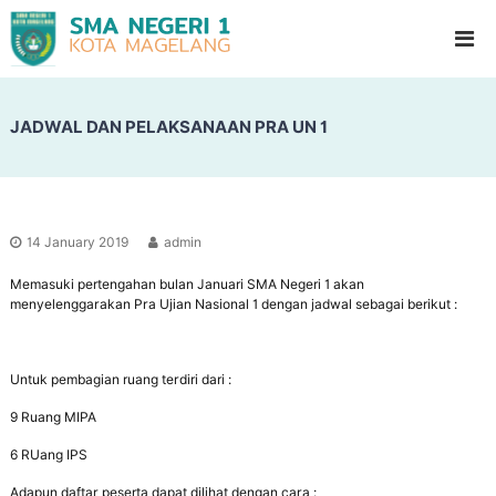
S
G
l
M
a
A
d
N
i
o
JADWAL DAN PELAKSANAAN PRA UN 1
e
o
g
l
e
H
i
r
g
i
h
14 January 2019
admin
1
S
c
Memasuki pertengahan bulan Januari SMA Negeri 1 akan
M
h
menyelenggarakan Pra Ujian Nasional 1 dengan jadwal sebagai berikut :
a
o
g
o
l
e
Untuk pembagian ruang terdiri dari :
l
9 Ruang MIPA
a
n
6 RUang IPS
g
Adapun daftar peserta dapat dilihat dengan cara :