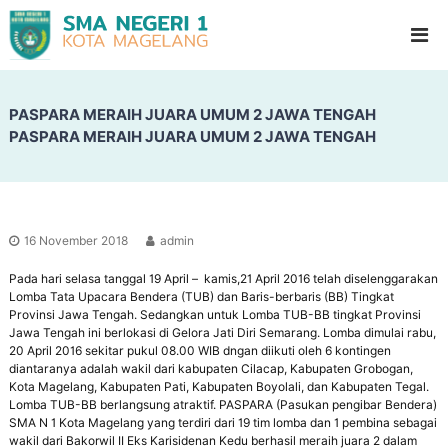
S
G
l
M
a
A
d
N
i
o
PASPARA MERAIH JUARA UMUM 2 JAWA TENGAH
e
o
PASPARA MERAIH JUARA UMUM 2 JAWA TENGAH
g
l
e
H
i
r
g
i
h
1
S
16 November 2018
admin
c
M
h
Pada hari selasa tanggal 19 April – kamis,21 April 2016 telah diselenggarakan
a
o
Lomba Tata Upacara Bendera (TUB) dan Baris-berbaris (BB) Tingkat
g
o
Provinsi Jawa Tengah. Sedangkan untuk Lomba TUB-BB tingkat Provinsi
l
e
Jawa Tengah ini berlokasi di Gelora Jati Diri Semarang. Lomba dimulai rabu,
20 April 2016 sekitar pukul 08.00 WIB dngan diikuti oleh 6 kontingen
l
diantaranya adalah wakil dari kabupaten Cilacap, Kabupaten Grobogan,
a
Kota Magelang, Kabupaten Pati, Kabupaten Boyolali, dan Kabupaten Tegal.
n
Lomba TUB-BB berlangsung atraktif. PASPARA (Pasukan pengibar Bendera)
SMA N 1 Kota Magelang yang terdiri dari 19 tim lomba dan 1 pembina sebagai
g
wakil dari Bakorwil II Eks Karisidenan Kedu berhasil meraih juara 2 dalam