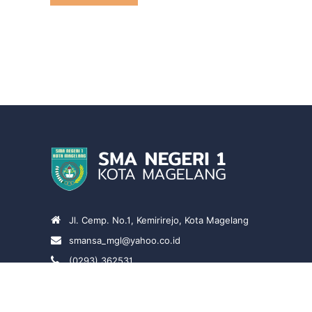
Jl. Cemp. No.1, Kemirirejo, Kota Magelang
smansa_mgl@yahoo.co.id
(0293) 362531