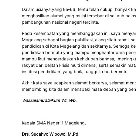
Dalam usianya yang ke-66, tentu telah cukup banyak kar
menghasilkan alumni yang mulai tersebar di seluruh p
pembangunan nasional negeri tercinta.
Pada kesempatan yang membanggakan ini, saya menyamb
Magelang sebagai bagian publikasi, ajang silaturahmi, s
pendidikan di Kota Magelang dan sekitarnya. Semoga k
pendidikan bermutu yang mampu menghantar para pesert
mampu ikut mencerdaskan kehidupan bangsa, meningka
rakyat dari belitan krisis multi dimensi, serta semakin ma
institusi pendidikan yang baik, unggul, dan bermutu.
Akhir kata saya ucapkan selamat berkarya, selamat me
membimbing kita dalam menapaki masa depan yang pen
Wassalamu’alaikum Wr. Wb.
Kepala SMA Negeri 1 Magelang,
Drs. Sucahyo Wibowo, M.Pd.