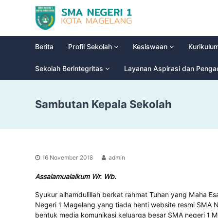
S
G
M
l
a
A
d
N
Berita
Profil Sekolah
Kesiswaan
Kurikulu
i
e
o
g
Sekolah Berintegritas
Layanan Aspirasi dan Peng
o
e
l
r
H
Sambutan Kepala Sekolah
i
i
g
1
h
M
S
a
c
g
h
16 November 2018
admin
e
o
l
o
Assalamualaikum Wr. Wb.
a
l
Syukur alhamdulillah berkat rahmat Tuhan yang Maha Esa
n
Negeri 1 Magelang yang tiada henti website resmi SMA N
g
bentuk media komunikasi keluarga besar SMA negeri 1 