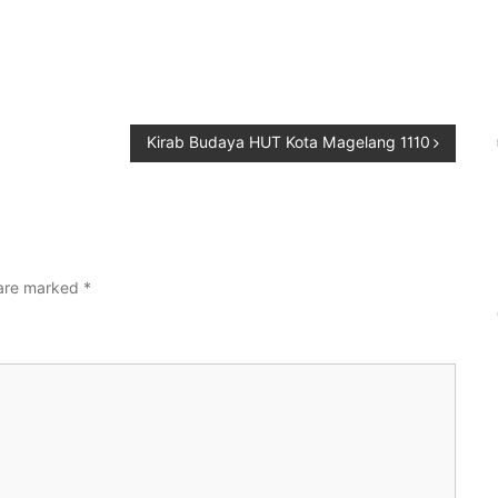
Kirab Budaya HUT Kota Magelang 1110
 are marked
*