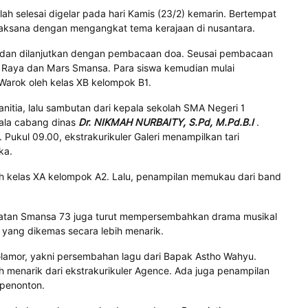
ah selesai digelar pada hari Kamis (23/2) kemarin. Bertempat
rlaksana dengan mengangkat tema kerajaan di nusantara.
C dan dilanjutkan dengan pembacaan doa. Seusai pembacaan
a Raya dan Mars Smansa. Para siswa kemudian mulai
Warok oleh kelas XB kelompok B1.
nitia, lalu sambutan dari kepala sekolah SMA Negeri 1
pala cabang dinas
Dr. NIKMAH NURBAITY, S.Pd, M.Pd.B.I
.
Pukul 09.00, ekstrakurikuler Galeri menampilkan tari
ka.
eh kelas XA kelompok A2. Lalu, penampilan memukau dari band
gkatan Smansa 73 juga turut mempersembahkan drama musikal
yang dikemas secara lebih menarik.
 Glamor, yakni persembahan lagu dari Bapak Astho Wahyu.
ah menarik dari ekstrakurikuler Agence. Ada juga penampilan
penonton.