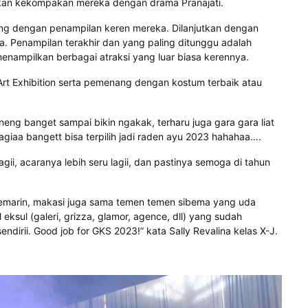
kan kekompakan mereka dengan drama Pranajati.
ng dengan penampilan keren mereka. Dilanjutkan dengan
 Penampilan terakhir dan yang paling ditunggu adalah
 menampilkan berbagai atraksi yang luar biasa kerennya.
Exhibition serta pemenang dengan kostum terbaik atau
neng banget sampai bikin ngakak, terharu juga gara gara liat
giaa bangett bisa terpilih jadi raden ayu 2023 hahahaa….
ii, acaranya lebih seru lagii, dan pastinya semoga di tahun
kemarin, makasi juga sama temen temen sibema yang uda
eksul (galeri, grizza, glamor, agence, dll) yang sudah
irii. Good job for GKS 2023!” kata Sally Revalina kelas X-J.