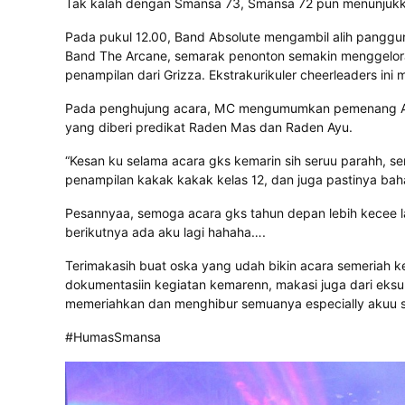
Tak kalah dengan Smansa 73, Smansa 72 pun menunjuk
Pada pukul 12.00, Band Absolute mengambil alih panggu
Band The Arcane, semarak penonton semakin menggelora.
penampilan dari Grizza. Ekstrakurikuler cheerleaders ini
Pada penghujung acara, MC mengumumkan pemenang Art 
yang diberi predikat Raden Mas dan Raden Ayu.
“Kesan ku selama acara gks kemarin sih seruu parahh, se
penampilan kakak kakak kelas 12, dan juga pastinya baha
Pesannyaa, semoga acara gks tahun depan lebih kecee lag
berikutnya ada aku lagi hahaha….
Terimakasih buat oska yang udah bikin acara semeriah 
dokumentasiin kegiatan kemarenn, makasi juga dari eksul 
memeriahkan dan menghibur semuanya especially akuu send
#HumasSmansa