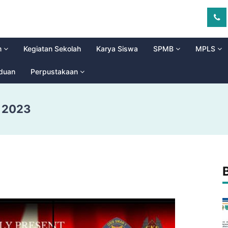
m
Kegiatan Sekolah
Karya Siswa
SPMB
MPLS
aduan
Perpustakaan
” 2023