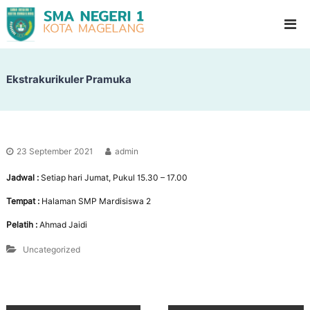
S
G
l
M
a
A
d
N
i
o
Ekstrakurikuler Pramuka
e
o
g
l
e
H
i
r
g
i
h
23 September 2021
admin
1
S
c
Jadwal :
Setiap hari Jumat, Pukul 15.30 – 17.00
M
h
a
o
Tempat :
Halaman SMP Mardisiswa 2
g
o
Pelatih :
Ahmad Jaidi
l
e
l
Uncategorized
a
n
g