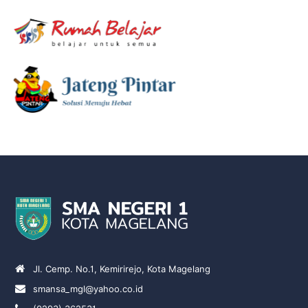
Jl. Cemp. No.1, Kemirirejo, Kota Magelang
smansa_mgl@yahoo.co.id