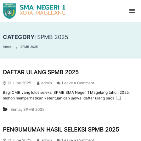
S
G
l
M
a
A
d
N
i
o
CATEGORY:
SPMB 2025
e
o
g
l
Home
SPMB 2025
e
H
i
r
g
i
h
DAFTAR ULANG SPMB 2025
1
S
c
M
21 June 2025
admin
Leave a Comment
h
a
o
Bagi CMB yang lolos seleksi SPMB SMA Negeri 1 Magelang tahun 2025,
g
o
mohon memperhatikan ketentuan dan jadwal daftar ulang pada […]
l
e
,
Berita
SPMB 2025
l
a
n
PENGUMUMAN HASIL SELEKSI SPMB 2025
g
21 June 2025
admin
Leave a Comment