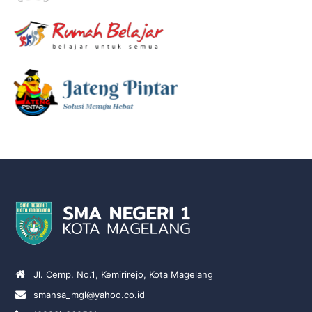
Jl. Cemp. No.1, Kemirirejo, Kota Magelang
smansa_mgl@yahoo.co.id