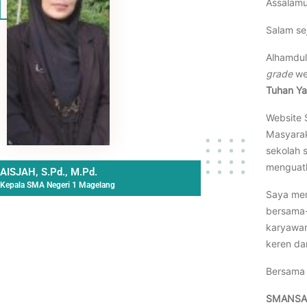
Assalamu
Salam se
Alhamdul
grade
we
Tuhan Ya
Website 
Masyara
sekolah 
menguatk
AISJAH, S.Pd., M.Pd.
Kepala SMA Negeri 1 Magelang
Saya men
bersama-
karyawan
keren dan
Bersama 
SMANSA