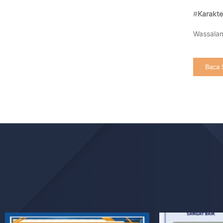
#
Karakte
Wassalam
Baca 