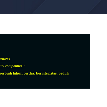
urtures
lly competitive."
udi luhur, cerdas, berintegritas, peduli