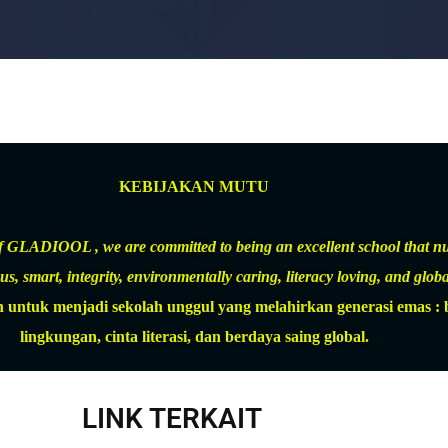
KEBIJAKAN MUTU
 of GLADIOOL , we are committed to being an excellent school that n
s, smart, integrity, environmentally caring, literacy loving, and globa
k menjadi sekolah unggul yang melahirkan generasi emas : berb
lingkungan, cinta literasi, dan berdaya saing global.
LINK TERKAIT