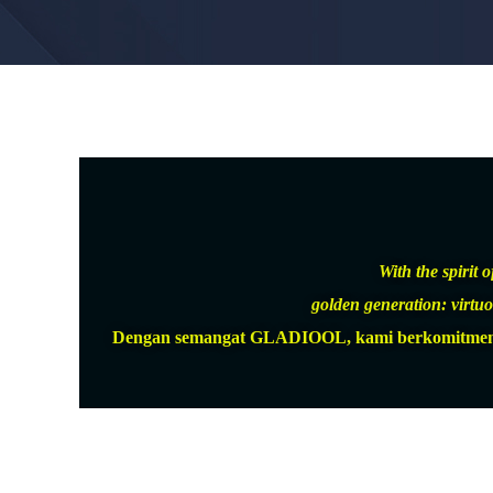
With the spirit
golden generation: virtuou
Dengan semangat GLADIOOL, kami berkomitmen untu