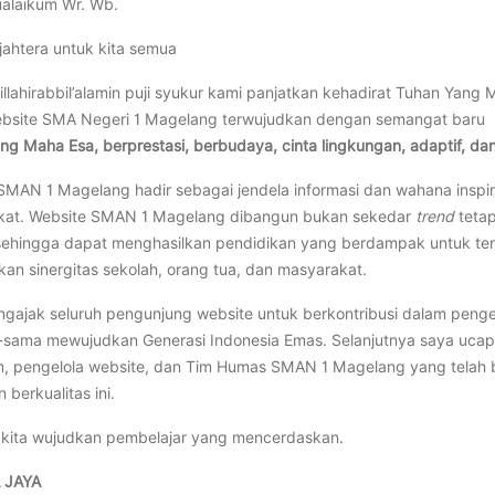
alaikum Wr. Wb.
jahtera untuk kita semua
illahirabbil’alamin puji syukur kami panjatkan kehadirat Tuhan Ya
bsite SMA Negeri 1 Magelang terwujudkan dengan semangat baru
ng Maha Esa, berprestasi, berbudaya, cinta lingkungan, adaptif, dan
SMAN 1 Magelang hadir sebagai jendela informasi dan wahana inspi
kat. Website SMAN 1 Magelang dibangun bukan sekedar
trend
tetap
sehingga dapat menghasilkan pendidikan yang berdampak untuk terw
an sinergitas sekolah, orang tua, dan masyarakat.
gajak seluruh pengunjung website untuk berkontribusi dalam pe
sama mewujudkan Generasi Indonesia Emas. Selanjutnya saya ucap
, pengelola website, dan Tim Humas SMAN 1 Magelang yang telah
 berkualitas ini.
kita wujudkan pembelajar yang mencerdaskan.
 JAYA