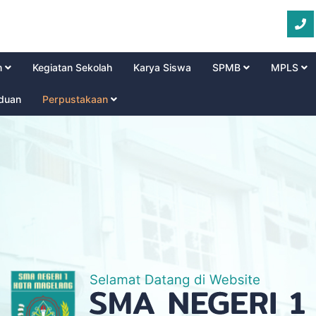
m
Kegiatan Sekolah
Karya Siswa
SPMB
MPLS
aduan
Perpustakaan