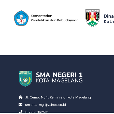
Jl. Cemp. No.1, Kemirirejo, Kota Magelang
smansa_mgl@yahoo.co.id
(0293) 362531