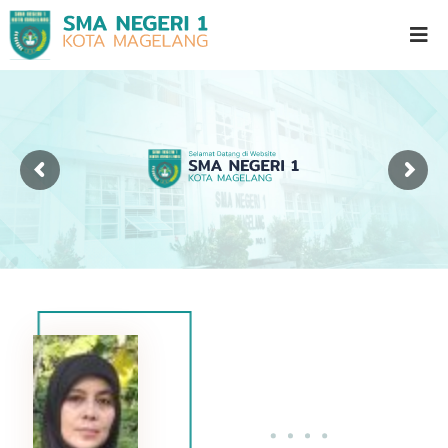
S
G
l
M
a
A
d
N
i
o
e
o
g
l
e
H
i
r
g
i
h
1
S
c
M
h
a
o
g
o
l
e
l
a
n
g