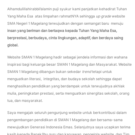
Alhamdulillahirabbil’alamin puji syukur kami panjatkan kehadirat Tuhan
Yang Maha Esa atas limpahan rahmatNYA sehingga
up grade
website
SMA Negeri 1 Magelang terwujudkan dengan semangat baru menuju
insan yang beriman dan bertaqwa kepada Tuhan Yang Maha Esa,
berprestasi, berbudaya, cinta lingkungan, adaptif, dan berdaya saing
global.
Website SMAN 1 Magelang hadir sebagai jendela informasi dan wahana
inspirasi bagi keluarga besar SMAN 1 Magelang dan Masyarakat. Website
SMAN 1 Magelang dibangun bukan sekedar
trend
tetapi untuk
menguatkan literasi, integritas, dan budaya sekolah sehingga dapat
menghasilkan pendidikan yang berdampak untuk terwujudnya akhlak
mulia, peningkatan prestasi, serta menguatkan sinergitas sekolah, orang
tua, dan masyarakat.
Saya mengajak seluruh pengunjung website untuk berkontribusi dalam
pengembangan pendidikan di SMAN 1 Magelang dan bersama-sama
mewujudkan Generasi Indonesia Emas. Selanjutnya saya ucapkan terima
kasih kepada Bapak/Ibu guru dan karyawan, pengelola website, dan Tim