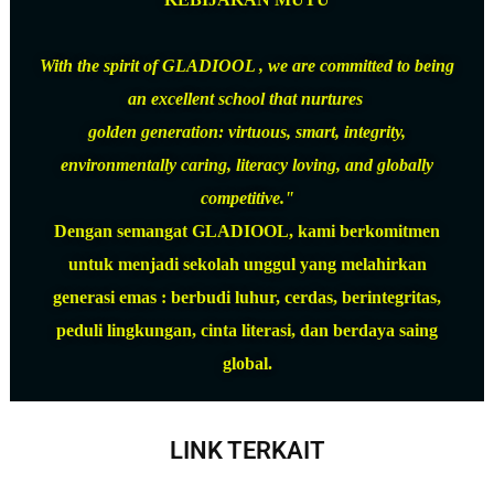
With the spirit of GLADIOOL , we are committed to being
an excellent school that nurtures
golden generation: virtuous, smart, integrity,
environmentally caring, literacy loving, and globally
competitive."
Dengan semangat GLADIOOL, kami berkomitmen
untuk menjadi sekolah unggul yang melahirkan
generasi emas : berbudi luhur, cerdas, berintegritas,
peduli lingkungan, cinta literasi, dan berdaya saing
global.
LINK TERKAIT