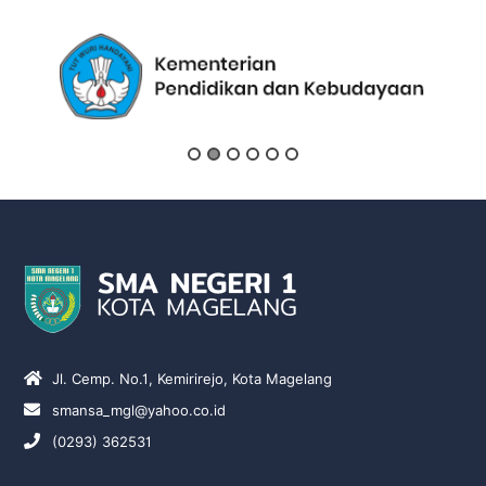
Jl. Cemp. No.1, Kemirirejo, Kota Magelang
smansa_mgl@yahoo.co.id
(0293) 362531