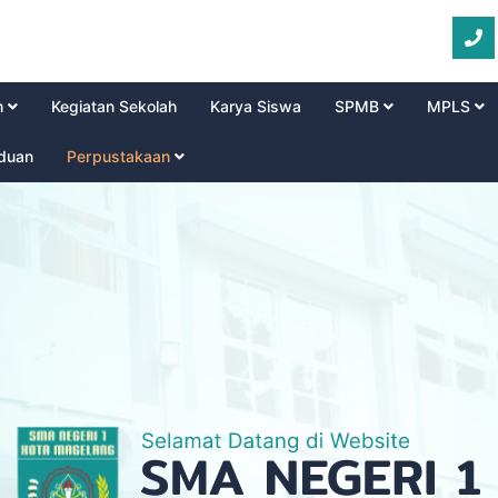
m
Kegiatan Sekolah
Karya Siswa
SPMB
MPLS
aduan
Perpustakaan