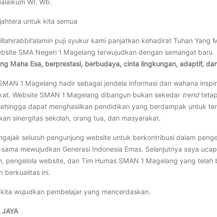
alaikum Wr. Wb.
jahtera untuk kita semua
illahirabbil’alamin puji syukur kami panjatkan kehadirat Tuhan Ya
bsite SMA Negeri 1 Magelang terwujudkan dengan semangat baru
ng Maha Esa, berprestasi, berbudaya, cinta lingkungan, adaptif, dan
SMAN 1 Magelang hadir sebagai jendela informasi dan wahana inspi
kat. Website SMAN 1 Magelang dibangun bukan sekedar
trend
tetap
sehingga dapat menghasilkan pendidikan yang berdampak untuk terw
an sinergitas sekolah, orang tua, dan masyarakat.
gajak seluruh pengunjung website untuk berkontribusi dalam pe
sama mewujudkan Generasi Indonesia Emas. Selanjutnya saya ucap
, pengelola website, dan Tim Humas SMAN 1 Magelang yang telah
 berkualitas ini.
kita wujudkan pembelajar yang mencerdaskan.
 JAYA