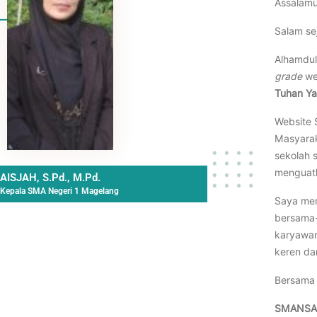
Assalamu
Salam se
Alhamdul
grade
we
Tuhan Ya
Website 
Masyara
sekolah 
menguatk
AISJAH, S.Pd., M.Pd.
Kepala SMA Negeri 1 Magelang
Saya men
bersama-
karyawan
keren dan
Bersama 
SMANSA