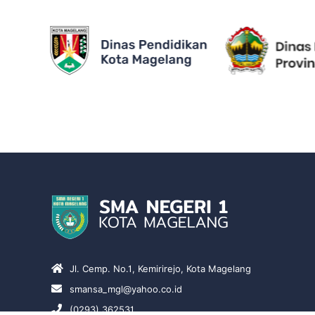
Jl. Cemp. No.1, Kemirirejo, Kota Magelang
smansa_mgl@yahoo.co.id
(0293) 362531