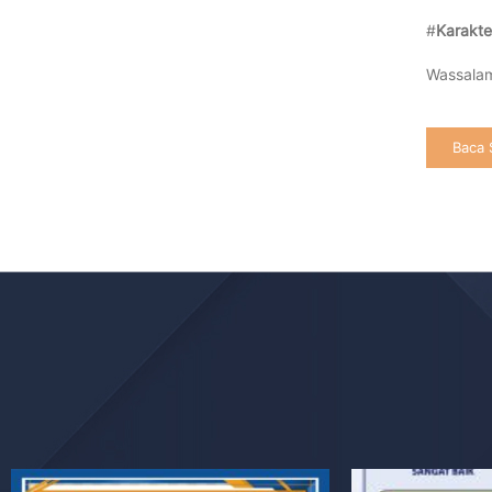
#
Karakte
Wassalam
Baca 