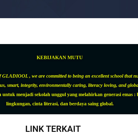
KEBIJAKAN MUTU
 of GLADIOOL , we are committed to being an excellent school that n
s, smart, integrity, environmentally caring, literacy loving, and globa
k menjadi sekolah unggul yang melahirkan generasi emas : berb
lingkungan, cinta literasi, dan berdaya saing global.
LINK TERKAIT