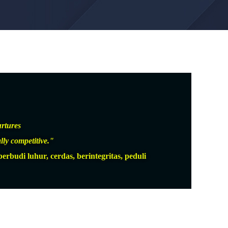
urtures
lly competitive."
udi luhur, cerdas, berintegritas, peduli