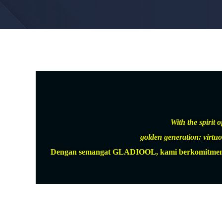
With the spirit
golden generation: virtuou
Dengan semangat GLADIOOL, kami berkomitmen untu