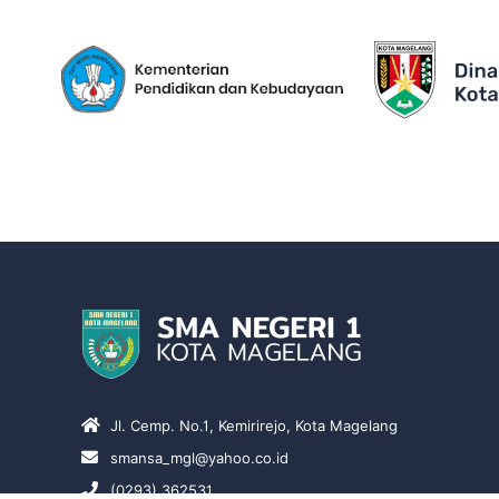
Jl. Cemp. No.1, Kemirirejo, Kota Magelang
smansa_mgl@yahoo.co.id
(0293) 362531