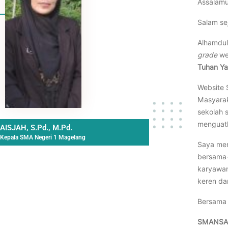
Assalamu
Salam se
Alhamdul
grade
we
Tuhan Ya
Website 
Masyara
sekolah 
menguatk
AISJAH, S.Pd., M.Pd.
Kepala SMA Negeri 1 Magelang
Saya men
bersama-
karyawan
keren dan
Bersama 
SMANSA