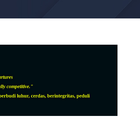
urtures
lly competitive."
udi luhur, cerdas, berintegritas, peduli