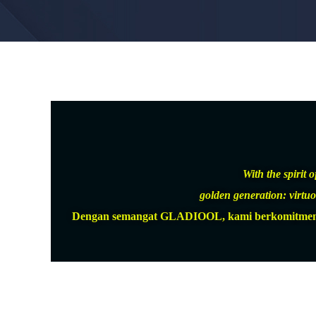
With the spirit
golden generation: virtuou
Dengan semangat GLADIOOL, kami berkomitmen untu