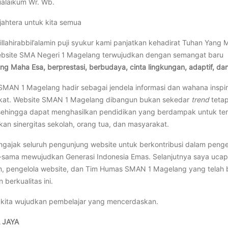
alaikum Wr. Wb.
jahtera untuk kita semua
illahirabbil’alamin puji syukur kami panjatkan kehadirat Tuhan Ya
bsite SMA Negeri 1 Magelang terwujudkan dengan semangat baru
ng Maha Esa, berprestasi, berbudaya, cinta lingkungan, adaptif, dan
SMAN 1 Magelang hadir sebagai jendela informasi dan wahana inspi
kat. Website SMAN 1 Magelang dibangun bukan sekedar
trend
tetap
sehingga dapat menghasilkan pendidikan yang berdampak untuk terw
an sinergitas sekolah, orang tua, dan masyarakat.
gajak seluruh pengunjung website untuk berkontribusi dalam pe
sama mewujudkan Generasi Indonesia Emas. Selanjutnya saya ucap
, pengelola website, dan Tim Humas SMAN 1 Magelang yang telah
 berkualitas ini.
kita wujudkan pembelajar yang mencerdaskan.
 JAYA