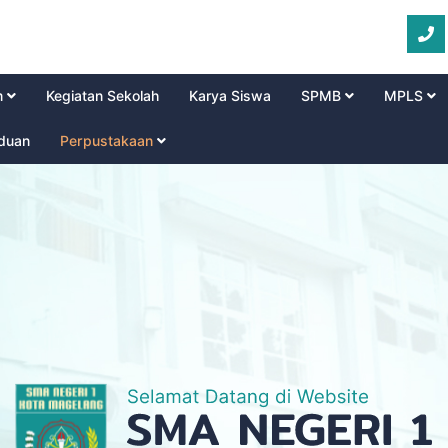
m
Kegiatan Sekolah
Karya Siswa
SPMB
MPLS
aduan
Perpustakaan