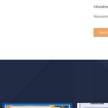
#
Karakte
Wassalam
Baca 