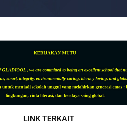
KEBIJAKAN MUTU
 of GLADIOOL , we are committed to being an excellent school that n
s, smart, integrity, environmentally caring, literacy loving, and globa
k menjadi sekolah unggul yang melahirkan generasi emas : berb
lingkungan, cinta literasi, dan berdaya saing global.
LINK TERKAIT