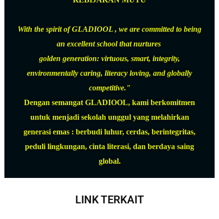
With the spirit of GLADIOOL , we are committed to being
an excellent school that nurtures
golden generation: virtuous, smart, integrity,
environmentally caring, literacy loving, and globally
competitive."
Dengan semangat GLADIOOL, kami berkomitmen
untuk menjadi sekolah unggul yang melahirkan
generasi emas : berbudi luhur, cerdas, berintegritas,
peduli lingkungan, cinta literasi, dan berdaya saing
global.
LINK TERKAIT