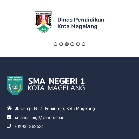
Jl. Cemp. No.1, Kemirirejo, Kota Magelang
smansa_mgl@yahoo.co.id
(0293) 362531