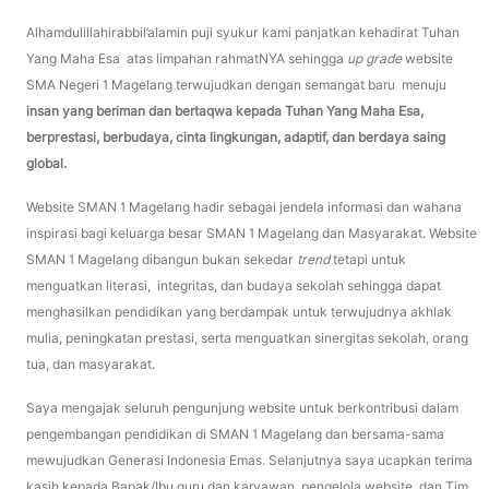
Alhamdulillahirabbil’alamin puji syukur kami panjatkan kehadirat Tuhan
Yang Maha Esa atas limpahan rahmatNYA sehingga
up grade
website
SMA Negeri 1 Magelang terwujudkan dengan semangat baru menuju
insan yang beriman dan bertaqwa kepada Tuhan Yang Maha Esa,
berprestasi, berbudaya, cinta lingkungan, adaptif, dan berdaya saing
global.
Website SMAN 1 Magelang hadir sebagai jendela informasi dan wahana
inspirasi bagi keluarga besar SMAN 1 Magelang dan Masyarakat. Website
SMAN 1 Magelang dibangun bukan sekedar
trend
tetapi untuk
menguatkan literasi, integritas, dan budaya sekolah sehingga dapat
menghasilkan pendidikan yang berdampak untuk terwujudnya akhlak
mulia, peningkatan prestasi, serta menguatkan sinergitas sekolah, orang
tua, dan masyarakat.
Saya mengajak seluruh pengunjung website untuk berkontribusi dalam
pengembangan pendidikan di SMAN 1 Magelang dan bersama-sama
mewujudkan Generasi Indonesia Emas. Selanjutnya saya ucapkan terima
kasih kepada Bapak/Ibu guru dan karyawan, pengelola website, dan Tim