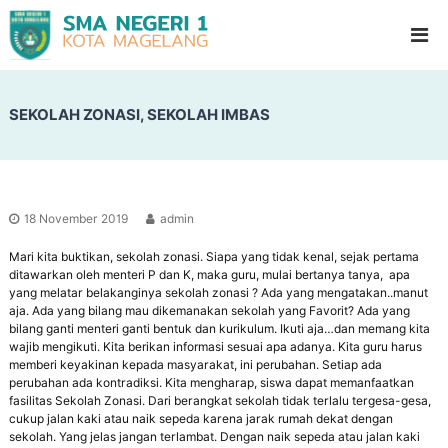
S
G
l
M
a
A
d
N
i
o
SEKOLAH ZONASI, SEKOLAH IMBAS
e
o
g
l
e
H
i
r
g
i
h
18 November 2019
admin
1
S
c
Mari kita buktikan, sekolah zonasi. Siapa yang tidak kenal, sejak pertama
M
h
ditawarkan oleh menteri P dan K, maka guru, mulai bertanya tanya, apa
a
o
yang melatar belakanginya sekolah zonasi ? Ada yang mengatakan..manut
g
o
aja. Ada yang bilang mau dikemanakan sekolah yang Favorit? Ada yang
l
bilang ganti menteri ganti bentuk dan kurikulum. Ikuti aja…dan memang kita
e
wajib mengikuti. Kita berikan informasi sesuai apa adanya. Kita guru harus
l
memberi keyakinan kepada masyarakat, ini perubahan. Setiap ada
a
perubahan ada kontradiksi. Kita mengharap, siswa dapat memanfaatkan
fasilitas Sekolah Zonasi. Dari berangkat sekolah tidak terlalu tergesa-gesa,
n
cukup jalan kaki atau naik sepeda karena jarak rumah dekat dengan
g
sekolah. Yang jelas jangan terlambat. Dengan naik sepeda atau jalan kaki