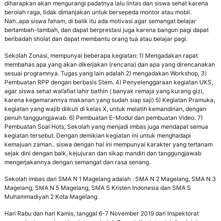
diharapkan akan mengurangi padatnya lalu lintas dan siswa sehat karena
berolah raga, tidak dimanjakan untuk bersepeda montor atau mobil.
Nah..apa siswa faham, di balik itu ada motivasi agar semangat belajar
bertambah-tambah, dan dapat berprestasi juga karena bangun pagi dapat
beribadah sholat dan dapat membantu orang tua atau belajar pagi.
Sekolah Zonasi, mempunyai beberapa kegiatan: 1) Mengadakan rapat
membahas apa yang akan dikerjakan (rencana) dan apa yang direncanakan
sesuai programnya. Tugas yang lain adalah 2) mengadakan Workshop, 3)
Pembuatan RPP dengan berbasis Stem. 4) Penyelenggaraan kegiatan UKS,
agar siswa sehat wal’afiat lahir bathin ( banyak remaja yang kurang gizi,
karena kegemarannya makanan yang sudah siap saji) 5) Kegiatan Pramuka,
kegiatan yang wajib diikuti di kelas X, untuk melatih kemandirian, dengan
penuh tanggungjawab. 6) Pembuatan E-Modul dan pembuatan Video. 7)
Pembuatan Soal Hots, Sekolah yang menjadi imbas juga mendapat semua
kegiatan tersebut. Dengan demikian kegiatan ini untuk menghadapi
kemajuan zaman.. siswa dengan hal ini mempunyai karakter yang tertanam
sejak dini dengan baik, kejujuran dan sikap mandiri dan tanggungjawab
mengerjakannya dengan semangat dan rasa senang.
Sekolah imbas dari SMA N 1 Magelang adalah : SMA N 2 Magelang, SMA N 3
Magelang, SMA N 5 Magelang, SMA S Kristen Indonesia dan SMA S
Muhammadiyah 2 Kota Magelang.
Hari Rabu dan hari Kamis, tanggal 6-7 November 2019 dari Inspektorat