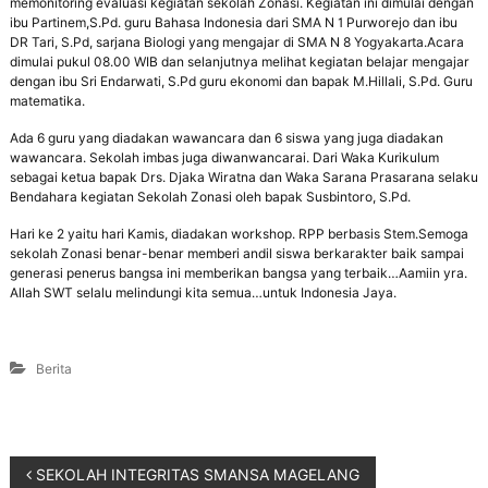
memonitoring evaluasi kegiatan sekolah Zonasi. Kegiatan ini dimulai dengan
ibu Partinem,S.Pd. guru Bahasa Indonesia dari SMA N 1 Purworejo dan ibu
DR Tari, S.Pd, sarjana Biologi yang mengajar di SMA N 8 Yogyakarta.Acara
dimulai pukul 08.00 WIB dan selanjutnya melihat kegiatan belajar mengajar
dengan ibu Sri Endarwati, S.Pd guru ekonomi dan bapak M.Hillali, S.Pd. Guru
matematika.
Ada 6 guru yang diadakan wawancara dan 6 siswa yang juga diadakan
wawancara. Sekolah imbas juga diwanwancarai. Dari Waka Kurikulum
sebagai ketua bapak Drs. Djaka Wiratna dan Waka Sarana Prasarana selaku
Bendahara kegiatan Sekolah Zonasi oleh bapak Susbintoro, S.Pd.
Hari ke 2 yaitu hari Kamis, diadakan workshop. RPP berbasis Stem.Semoga
sekolah Zonasi benar-benar memberi andil siswa berkarakter baik sampai
generasi penerus bangsa ini memberikan bangsa yang terbaik…Aamiin yra.
Allah SWT selalu melindungi kita semua…untuk Indonesia Jaya.
Berita
SEKOLAH INTEGRITAS SMANSA MAGELANG