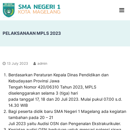
S
G
l
M
a
A
d
N
i
o
PELAKSANAAN MPLS 2023
e
o
g
l
e
H
i
r
g
i
h
13 July 2023
admin
1
S
c
Berdasarkan Peraturan Kepala Dinas Pendidikan dan
M
h
Kebudayaan Provinsi Jawa
a
o
Tengah Nomor 420/06310 Tahun 2023, MPLS
g
o
diselenggarakan selama 3 (tiga) hari
l
e
pada tanggal 17, 18 dan 20 Juli 2023. Mulai pukul 07.00 s.d.
l
14.30 WIB
a
Bagi peserta didik baru SMA Negeri 1 Magelang ada kegiatan
n
tambahan pada 20 – 21
Juli 2023 yaitu Audisi OSN dan Pengenalan Ekstrakurikuler.
g
Kegiatan audisi OSN bertujuan untuk mencari potensi siswa