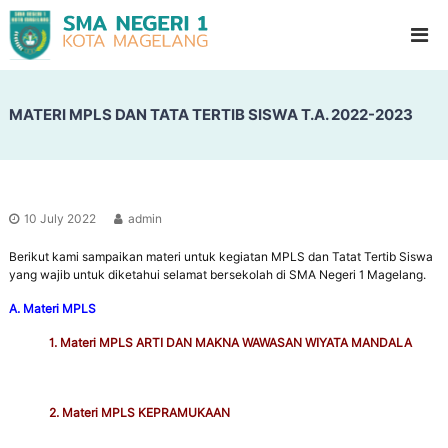
S
G
l
M
a
A
d
N
i
o
MATERI MPLS DAN TATA TERTIB SISWA T.A. 2022-2023
e
o
g
l
e
H
i
r
g
i
h
10 July 2022
admin
1
S
c
Berikut kami sampaikan materi untuk kegiatan MPLS dan Tatat Tertib Siswa
M
h
yang wajib untuk diketahui selamat bersekolah di SMA Negeri 1 Magelang.
a
o
g
o
A. Materi MPLS
l
e
1. Materi MPLS ARTI DAN MAKNA WAWASAN WIYATA MANDALA
l
a
n
2. Materi MPLS KEPRAMUKAAN
g